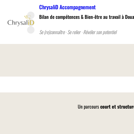
Aller
ChrysaliD Accompagnement
au
Bilan de compétences & Bien-être au travail à Doua
contenu
Se (re)connaître · Se relier · Révéler son potentiel
Un parcours
court et structur